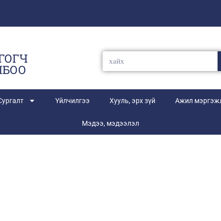
ГОГЧ
ЛБОО
Сургалт
Үйлчилгээ
Хууль, эрх зүй
Ажил мэргэжл
Мэдээ, мэдээлэл