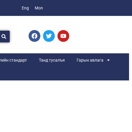
Eng
Mon
ийн стандарт
Танд тусалъя
Гарын авлага