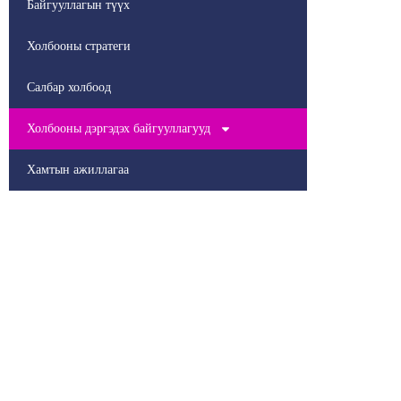
Байгууллагын түүх
Холбооны стратеги
Салбар холбоод
Холбооны дэргэдэх байгууллагууд
Хамтын ажиллагаа