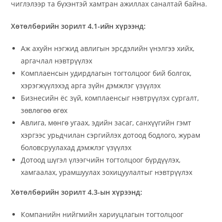
чиглэлээр та бүхэнтэй хамтран ажиллах саналтай байна.
Хөтөлбөрийн зорилт 4.1-ийн хүрээнд:
Аж ахуйн нэгжид авлигын эрсдэлийн үнэлгээ хийх,
аргачлал нэвтрүүлэх
Комплаенсын удирдлагын тогтолцоог бий болгох,
хэрэгжүүлэхэд арга зүйн дэмжлэг үзүүлэх
Бизнесийн ёс зүй, комплаенсыг нэвтрүүлэх сургалт,
зөвлөгөө өгөх
Авлига, мөнгө угаах, эдийн засаг, санхүүгийн гэмт
хэргээс урьдчилан сэргийлэх дотоод бодлого, журам
боловсруулахад дэмжлэг үзүүлэх
Дотоод шүгэл үлээгчийн тогтолцоог бүрдүүлэх,
хамгаалах, урамшуулах зохицуулалтыг нэвтрүүлэх
Хөтөлбөрийн зорилт 4.3-ын хүрээнд:
Компанийн нийгмийн хариуцлагын тогтолцоог