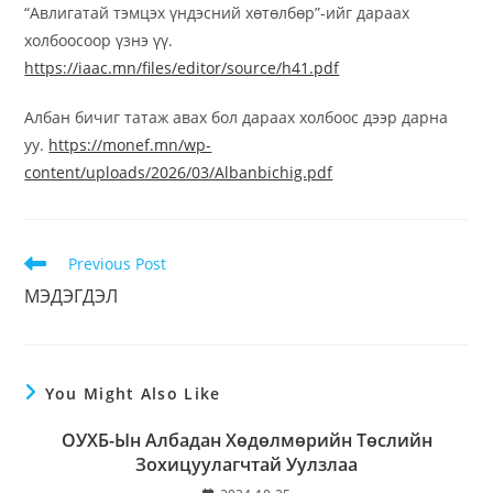
“Авлигатай тэмцэх үндэсний хөтөлбөр”-ийг дараах
холбоосоор үзнэ үү.
https://iaac.mn/files/editor/source/h41.pdf
Албан бичиг татаж авах бол дараах холбоос дээр дарна
уу.
https://monef.mn/wp-
content/uploads/2026/03/Albanbichig.pdf
Previous Post
МЭДЭГДЭЛ
You Might Also Like
ОУХБ-Ын Албадан Хөдөлмөрийн Төслийн
Зохицуулагчтай Уулзлаа