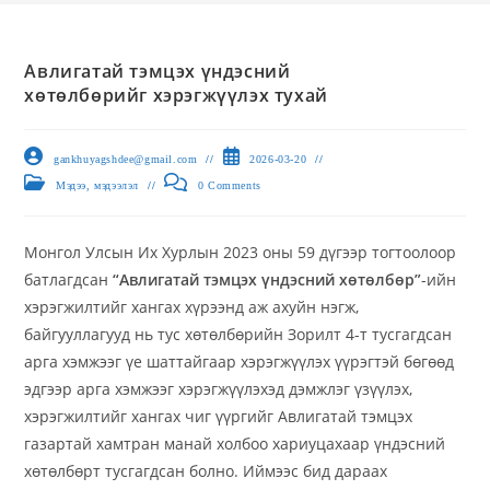
Авлигатай тэмцэх үндэсний
хөтөлбөрийг хэрэгжүүлэх тухай
gankhuyagshdee@gmail.com
2026-03-20
Мэдээ, мэдээлэл
0 Comments
Монгол Улсын Их Хурлын 2023 оны 59 дүгээр тогтоолоор
батлагдсан
“Авлигатай тэмцэх үндэсний хөтөлбөр”
-ийн
хэрэгжилтийг хангах хүрээнд аж ахуйн нэгж,
байгууллагууд нь тус хөтөлбөрийн Зорилт 4-т тусгагдсан
арга хэмжээг үе шаттайгаар хэрэгжүүлэх үүрэгтэй бөгөөд
эдгээр арга хэмжээг хэрэгжүүлэхэд дэмжлэг үзүүлэх,
хэрэгжилтийг хангах чиг үүргийг Авлигатай тэмцэх
газартай хамтран манай холбоо хариуцахаар үндэсний
хөтөлбөрт тусгагдсан болно. Иймээс бид дараах