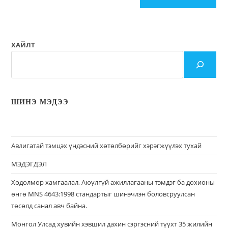
ХАЙЛТ
ШИНЭ МЭДЭЭ
Авлигатай тэмцэх үндэсний хөтөлбөрийг хэрэгжүүлэх тухай
МЭДЭГДЭЛ
Хөдөлмөр хамгаалал, Аюулгүй ажиллагааны тэмдэг ба дохионы
өнгө MNS 4643:1998 стандартыг шинэчлэн боловсруулсан
төсөлд санал авч байна.
Монгол Улсад хувийн хэвшил дахин сэргэсний түүхт 35 жилийн