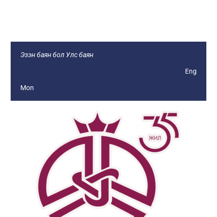
Монголын Ажил Олгогч Эздийн
Нэгдсэн Холбоо
Эзэн баян бол Улс баян
Eng
Mon