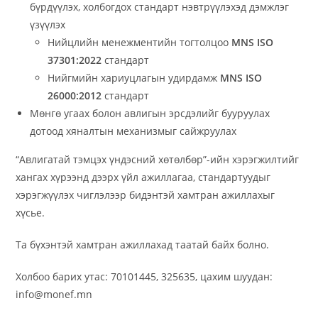
бүрдүүлэх, холбогдох стандарт нэвтрүүлэхэд дэмжлэг
үзүүлэх
Нийцлийн менежментийн тогтолцоо
MNS ISO
37301:2022
стандарт
Нийгмийн хариуцлагын удирдамж
MNS ISO
26000:2012
стандарт
Мөнгө угаах болон авлигын эрсдэлийг бууруулах
дотоод хяналтын механизмыг сайжруулах
“Авлигатай тэмцэх үндэсний хөтөлбөр”-ийн хэрэгжилтийг
хангах хүрээнд дээрх үйл ажиллагаа, стандартуудыг
хэрэгжүүлэх чиглэлээр бидэнтэй хамтран ажиллахыг
хүсье.
Та бүхэнтэй хамтран ажиллахад таатай байх болно.
Холбоо барих утас: 70101445, 325635, цахим шуудан:
info@monef.mn