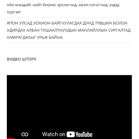
ойн мэндийг нийт бизнес эрхлэгчид, ажил олгогчид, эздэд
хүргэе!
ЯПОН УЛСАД ЗОХИОН БАЙГУУЛАГДАХ ДУНД ТҮВШИН БОЛОН
УДИРДАХ АЛБАН ТУШААЛТНУУДЫН МАНЛАЙЛЛЫН СУРГАЛТАД
ХАМРАГДАХЫГ УРЬЖ БАЙНА.
ВИДЕО ШТОРК