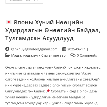
Японы Хүний Нөөцийн
Удирдлагын Өнөөгийн Байдал,
Тулгамдсан Асуудлууд
gankhuyagshdee@gmail.com
2025-06-17
Мэдээ, мэдээлэл
/
Сургалтын зар
0 Comments
Олон улсын сургалтанд урьж байнаЯпон улсын Хөдөлмөр,
нийгмийн хамгааллын яамны санхүүжилттэй “Ажил
олгогч эздийн холбооны хамтын ажиллагааны хөтөлбөр”-
ийн хүрээнд дараах сэдвээр олон улсын сургалт зохион
байгуулагдах гэж байна:
Сургалтын сэдэв: Япон дахь
хүний нөөцийн удирдлагын өнөөгийн байдал ба
тулгамдсан асуудлууд: харьцуулсан судалгааны хүрээнд