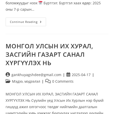
боломжуудыг нээх
Бүртгэл: Бүртгэл хаах өдөр: 2025
оны 7-р сарын…
Continue Reading
МОНГОЛ УЛСЫН ИХ ХУРАЛ,
ЗАСГИЙН ГАЗАРТ САНАЛ
ХҮРГҮҮЛЭХ НЬ
gankhuyagshdee@gmail.com
2025-04-17
Мэдээ, мэдээлэл
0 Comments
МОНГОЛ УЛСЫН ИХ ХУРАЛ, ЗАСГИЙН ГАЗАРТ САНАЛ
ХҮРГҮҮЛЭХ НЬ Сүүлийн үед Улсын Их Хурлын нэр бүхий
гишүүд ажил олгогчоос төлдөг нийгмийн даатгалын
шимтгэлийн хувь хэмжээг бууруулах чиглэлээр хуулийн