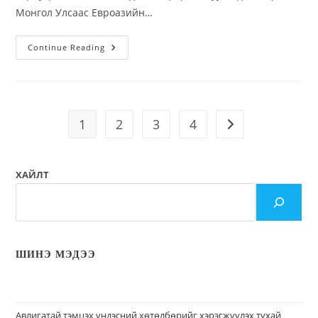
Монгол Улсаас Евроазийн…
Continue Reading
1
2
3
4
ХАЙЛТ
ШИНЭ МЭДЭЭ
Авлигатай тэмцэх үндэсний хөтөлбөрийг хэрэгжүүлэх тухай