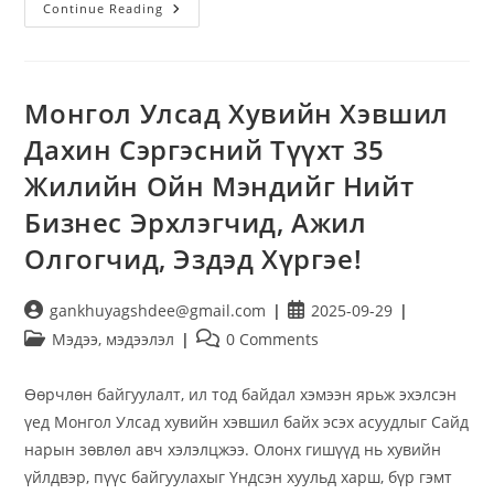
Continue Reading
Монгол Улсад Хувийн Хэвшил
Дахин Сэргэсний Түүхт 35
Жилийн Ойн Мэндийг Нийт
Бизнес Эрхлэгчид, Ажил
Олгогчид, Эздэд Хүргэе!
gankhuyagshdee@gmail.com
2025-09-29
Мэдээ, мэдээлэл
0 Comments
Өөрчлөн байгуулалт, ил тод байдал хэмээн ярьж эхэлсэн
үед Монгол Улсад хувийн хэвшил байх эсэх асуудлыг Сайд
нарын зөвлөл авч хэлэлцжээ. Олонх гишүүд нь хувийн
үйлдвэр, пүүс байгуулахыг Үндсэн хуульд харш, бүр гэмт