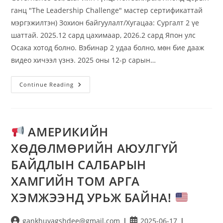
ганц "The Leadership Challenge" мастер сертификаттай
мэргэжилтэн) Зохион байгуулалт/Хугацаа: Сургалт 2 үе
шаттай. 2025.12 сард цахимаар, 2026.2 сард Япон улс
Осака хотод болно. Вэбинар 2 удаа болно, мөн бие дааж
видео хичээл үзнэ. 2025 оны 12-р сарын…
Continue Reading
АМЕРИКИЙН
ХӨДӨЛМӨРИЙН АЮУЛГҮЙ
БАЙДЛЫН САЛБАРЫН
ХАМГИЙН ТОМ АРГА
ХЭМЖЭЭНД УРЬЖ БАЙНА!
gankhuyagshdee@gmail.com
2025-06-17