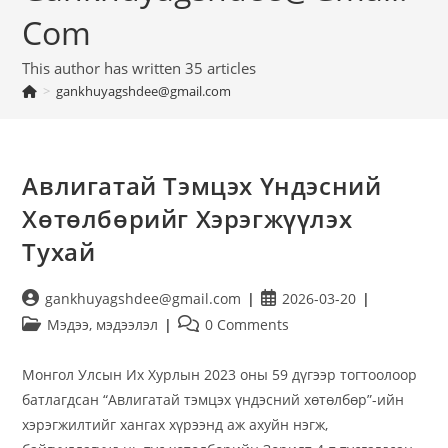
Com
This author has written 35 articles
>
gankhuyagshdee@gmail.com
Авлигатай Тэмцэх Үндэсний
Хөтөлбөрийг Хэрэгжүүлэх
Тухай
gankhuyagshdee@gmail.com
2026-03-20
Мэдээ, мэдээлэл
0 Comments
Монгол Улсын Их Хурлын 2023 оны 59 дүгээр тогтоолоор
батлагдсан “Авлигатай тэмцэх үндэсний хөтөлбөр”-ийн
хэрэгжилтийг хангах хүрээнд аж ахуйн нэгж,