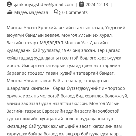
gankhuyagshdee@gmail.com
2024-12-13
Мэдээ, мэдээлэл
0 Comments
Монгол Улсын Ерөнхийлөгчийн тамгын газар, Үндэсний
аюулгүй байдлын зөвлөл, Монгол Улсын Их Хурал,
Засгийн газарт МЭДЭГДЭЛ Монгол Улс Дэлхийн
худалдааны байгууллагад 1997 онд элссэн. Тэр цагаас
хойш гадаад худалдааны нээлттэй бодлого хэрэгжүүлж
ирсэн. Импортын татварын тухайд цөөн нэр төрлийн
барааг эс тооцвол таван хувийн татвартай байдаг.
Монгол Улсаас тавьж байгаа чанар, стандартын
шаардлага хангасан бараа бүтээгдэхүүнийг импортоор
оруулж ирэх нь чөлөөтэй бөгөөд бид хориглох боломжгүй,
манай зах зээл бүрэн нээлттэй болсон. Монгол Улсын
Засгийн газраас Евроазийн эдийн засгийн холбоотой
гурван жилийн хугацаатай чөлөөт худалдааны түр
хэлэлцээр байгуулах ажлыг Эдийн засаг, хөгжлийн яам
хариуцаж байгаа бөгөөд хэлэлцээр байгуулагдсанаар...