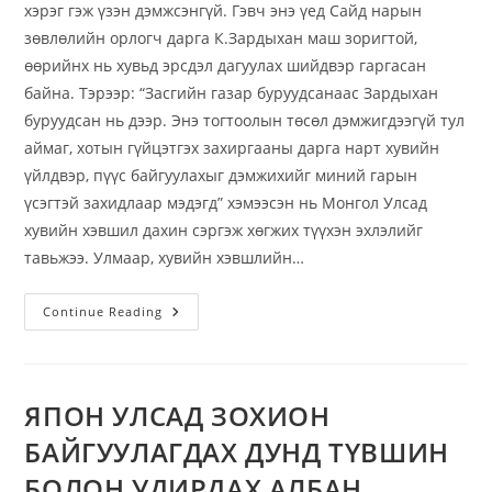
хэрэг гэж үзэн дэмжсэнгүй. Гэвч энэ үед Сайд нарын
зөвлөлийн орлогч дарга К.Зардыхан маш зоригтой,
өөрийнх нь хувьд эрсдэл дагуулах шийдвэр гаргасан
байна. Тэрээр: “Засгийн газар буруудсанаас Зардыхан
буруудсан нь дээр. Энэ тогтоолын төсөл дэмжигдээгүй тул
аймаг, хотын гүйцэтгэх захиргааны дарга нарт хувийн
үйлдвэр, пүүс байгуулахыг дэмжихийг миний гарын
үсэгтэй захидлаар мэдэгд” хэмээсэн нь Монгол Улсад
хувийн хэвшил дахин сэргэж хөгжих түүхэн эхлэлийг
тавьжээ. Улмаар, хувийн хэвшлийн…
Continue Reading
ЯПОН УЛСАД ЗОХИОН
БАЙГУУЛАГДАХ ДУНД ТҮВШИН
БОЛОН УДИРДАХ АЛБАН