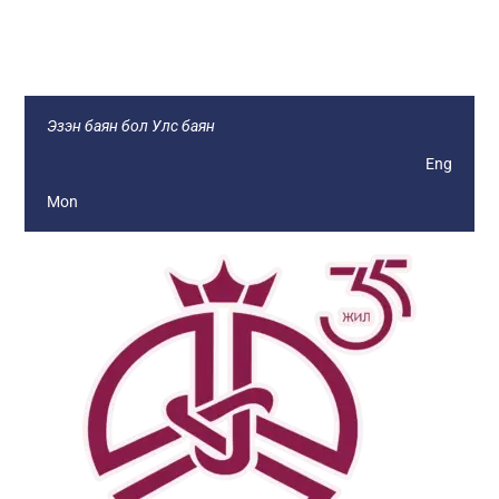
Монголын Ажил Олгогч Эздийн
Нэгдсэн Холбоо
Эзэн баян бол Улс баян
Eng
Mon