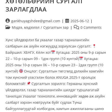
ХӨТӨЛБӨРИЙН СУРГАЛТ
ЗАРЛАГДЛАА
gankhuyagshdee@gmail.com
2025-06-12
Мэдээ, мэдээлэл
/
Сургалтын зар
0 Comments
Хүнс үйлдвэрлэл ба ухаалаг газар тариалангийн
салбарын аж ахуйн нэгжүүдэд зориулсан сургалт:
Байршил: ХБНГУ, Кёлн хот
Хугацаа: 2025 оны 9-р сарын
22 – 10-р сарын 09 - 1дэх групп (10 хүнтэй)
Хугацаа:
2025 оны 10-р сарын 06 – 10-р сарын 23 - 2дах групп (10
хүнтэй)
Онцлог: Сургалтын төгсгөлд дэлхийн хамгийн
том хүнсний үзэсгэлэн болох ANUGA 2025-т оролцох
боломжтой!
Сургалтын зорилго: Германы хүнсний
үйлдвэрлэл, газар тариалангийн шилдэг туршлагатай
танилцах Ухаалаг технологи, инновацийг хөдөө аж ахуйн
салбарт хэрхэн нэвтрүүлж буйг судлах Түнш
байгууллагуудтай холбогдож, хамтын ажиллагааны шинэ