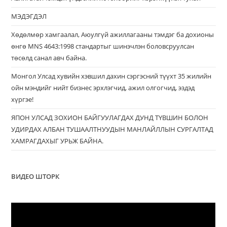
МЭДЭГДЭЛ
Хөдөлмөр хамгаалал, Аюулгүй ажиллагааны тэмдэг ба дохионы
өнгө MNS 4643:1998 стандартыг шинэчлэн боловсруулсан
төсөлд санал авч байна.
Монгол Улсад хувийн хэвшил дахин сэргэсний түүхт 35 жилийн
ойн мэндийг нийт бизнес эрхлэгчид, ажил олгогчид, эздэд
хүргэе!
ЯПОН УЛСАД ЗОХИОН БАЙГУУЛАГДАХ ДУНД ТҮВШИН БОЛОН
УДИРДАХ АЛБАН ТУШААЛТНУУДЫН МАНЛАЙЛЛЫН СУРГАЛТАД
ХАМРАГДАХЫГ УРЬЖ БАЙНА.
ВИДЕО ШТОРК