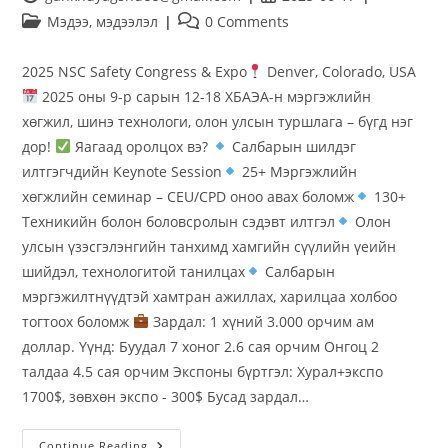
Мэдээ, мэдээлэл
0 Comments
2025 NSC Safety Congress & Expo
Denver, Colorado, USA
2025 оны 9-р сарын 12-18 ХБАЭА-н мэргэжлийн
хөгжил, шинэ технологи, олон улсын туршлага – бүгд нэг
дор!
Яагаад оролцох вэ?
Салбарын шилдэг
илтгэгчдийн Keynote Session
25+ Мэргэжлийн
хөгжлийн семинар – CEU/CPD оноо авах боломж
130+
Техникийн болон боловсролын сэдэвт илтгэл
Олон
улсын үзэсгэлэнгийн танхимд хамгийн сүүлийн үеийн
шийдэл, технологитой танилцах
Салбарын
мэргэжилтнүүдтэй хамтран ажиллах, харилцаа холбоо
тогтоох боломж
Зардал: 1 хүний 3.000 орчим ам
доллар. Үүнд: Буудал 7 хоног 2.6 сая орчим Онгоц 2
талдаа 4.5 сая орчим Экспоны бүртгэл: Хурал+экспо
1700$, зөвхөн экспо - 300$ Бусад зардал…
Continue Reading