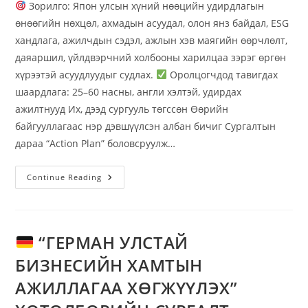
Зорилго: Япон улсын хүний нөөцийн удирдлагын
өнөөгийн нөхцөл, ахмадын асуудал, олон янз байдал, ESG
хандлага, ажилчдын сэдэл, ажлын хэв маягийн өөрчлөлт,
даяаршил, үйлдвэрчний холбооны харилцаа зэрэг өргөн
хүрээтэй асуудлуудыг судлах.
Оролцогчдод тавигдах
шаардлага: 25–60 насны, англи хэлтэй, удирдах
ажилтнууд Их, дээд сургууль төгссөн Өөрийн
байгууллагаас нэр дэвшүүлсэн албан бичиг Сургалтын
дараа “Action Plan” боловсруулж…
Continue Reading
“ГЕРМАН УЛСТАЙ
БИЗНЕСИЙН ХАМТЫН
АЖИЛЛАГАА ХӨГЖҮҮЛЭХ”