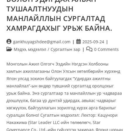
ТУШААЛТНУУДЫН
МАНЛАЙЛЛЫН СУРГАЛТАД
ХАМРАГДАХЫГ УРЬЖ БАЙНА.
gankhuyagshdee@gmail.com
2025-09-24
Мэдээ, мэдээлэл
/
Сургалтын зар
0 Comments
Монголын Ажил Олгогч Эздийн Нэгдсэн Холбооны
хамтын ажиллагааны Олон Улсын хөтөлбөрийн хүрээнд
Япон улсад зохион байгуулагдах “Удирдах ажилтны
манлайлал”-ын өндөр түвшний сургалтад оролцохыг
урьж байна. Энэ сургалтаар та манлайллын ур чадвараа
дээшлүүлж, багаа үр дүнтэй удирдах, авьяас чадварыг
хөгжүүлэх, байгууллагын зорилгод хүрэх арга барилыг
суралцах болно! Сугалтын мэдээлэл: Лектор: Кацүнори
Накажима (Star Leader LLC-ийн төлөөлөгч, Star
Governance Co., Ltd.-ийн гүйцэтгэх захирал, Японд цорын