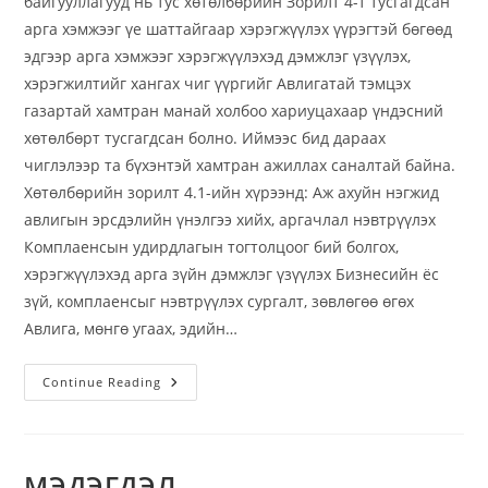
байгууллагууд нь тус хөтөлбөрийн Зорилт 4-т тусгагдсан
арга хэмжээг үе шаттайгаар хэрэгжүүлэх үүрэгтэй бөгөөд
эдгээр арга хэмжээг хэрэгжүүлэхэд дэмжлэг үзүүлэх,
хэрэгжилтийг хангах чиг үүргийг Авлигатай тэмцэх
газартай хамтран манай холбоо хариуцахаар үндэсний
хөтөлбөрт тусгагдсан болно. Иймээс бид дараах
чиглэлээр та бүхэнтэй хамтран ажиллах саналтай байна.
Хөтөлбөрийн зорилт 4.1-ийн хүрээнд: Аж ахуйн нэгжид
авлигын эрсдэлийн үнэлгээ хийх, аргачлал нэвтрүүлэх
Комплаенсын удирдлагын тогтолцоог бий болгох,
хэрэгжүүлэхэд арга зүйн дэмжлэг үзүүлэх Бизнесийн ёс
зүй, комплаенсыг нэвтрүүлэх сургалт, зөвлөгөө өгөх
Авлига, мөнгө угаах, эдийн…
Continue Reading
МЭДЭГДЭЛ