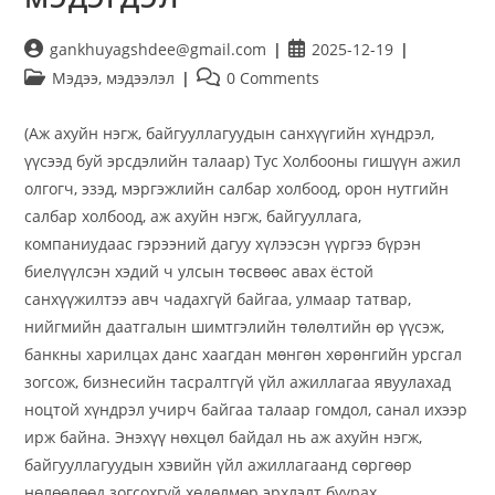
gankhuyagshdee@gmail.com
2025-12-19
Мэдээ, мэдээлэл
0 Comments
(Аж ахуйн нэгж, байгууллагуудын санхүүгийн хүндрэл,
үүсээд буй эрсдэлийн талаар) Тус Холбооны гишүүн ажил
олгогч, эзэд, мэргэжлийн салбар холбоод, орон нутгийн
салбар холбоод, аж ахуйн нэгж, байгууллага,
компаниудаас гэрээний дагуу хүлээсэн үүргээ бүрэн
биелүүлсэн хэдий ч улсын төсвөөс авах ёстой
санхүүжилтээ авч чадахгүй байгаа, улмаар татвар,
нийгмийн даатгалын шимтгэлийн төлөлтийн өр үүсэж,
банкны харилцах данс хаагдан мөнгөн хөрөнгийн урсгал
зогсож, бизнесийн тасралтгүй үйл ажиллагаа явуулахад
ноцтой хүндрэл учирч байгаа талаар гомдол, санал ихээр
ирж байна. Энэхүү нөхцөл байдал нь аж ахуйн нэгж,
байгууллагуудын хэвийн үйл ажиллагаанд сөргөөр
нөлөөлөөд зогсохгүй хөдөлмөр эрхлэлт буурах,