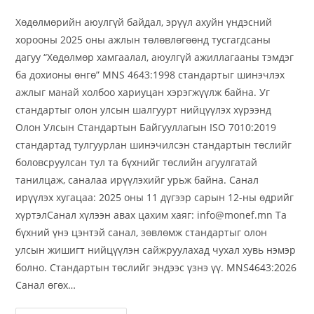
Хөдөлмөрийн аюулгүй байдал, эрүүл ахуйн үндэсний
хорооны 2025 оны ажлын төлөвлөгөөнд тусгагдсаны
дагуу “Хөдөлмөр хамгаалал, аюулгүй ажиллагааны тэмдэг
ба дохионы өнгө” MNS 4643:1998 стандартыг шинэчлэх
ажлыг манай холбоо хариуцан хэрэгжүүлж байна. Уг
стандартыг олон улсын шалгуурт нийцүүлэх хүрээнд
Олон Улсын Стандартын Байгууллагын ISO 7010:2019
стандартад тулгуурлан шинэчилсэн стандартын төслийг
боловсруулсан тул та бүхнийг төслийн агуулгатай
танилцаж, саналаа ирүүлэхийг урьж байна. Санал
ирүүлэх хугацаа: 2025 оны 11 дүгээр сарын 12-ны өдрийг
хүртэлСанал хүлээн авах цахим хаяг: info@monef.mn Та
бүхний үнэ цэнтэй санал, зөвлөмж стандартыг олон
улсын жишигт нийцүүлэн сайжруулахад чухал хувь нэмэр
болно. Стандартын төслийг эндээс үзнэ үү. MNS4643:2026
Санал өгөх…