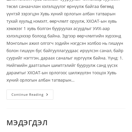
төсөл санаачлан хэлэлцүүлэг өрнүүлж байгаа бөгөөд
үүнтэй зэрэгцэн Хувь хүний орлогын албан татварын
тухай хуульд нэмэлт, өөрчлөлт оруулж, ХХОАТ-ын хувь
хэмжээг 1 хувь болгон бууруулах асуудлыг УИХ-аар
хэлэлцэхээр болоод байна. Эдгээр өөрчлөлтийн хүрээнд
Монголын ажил олгогч эздийн нэгдсэн холбоо нь гишүүн
болон гишүүн бус байгууллагуудаас ирүүлсэн санал, байр
суурийг нэгтгэн, дараах саналыг хүргүүлж байна. Үүнд: 1.
Нийгмийн даатгалын шимтгэлийг бууруулж санд үүсэх
дарамтыг ХХОАТ-ын орлогоос шилжүүлэн тооцох Хувь
хүний орлогын албан татварын…
Continue Reading
МЭДЭГДЭЛ