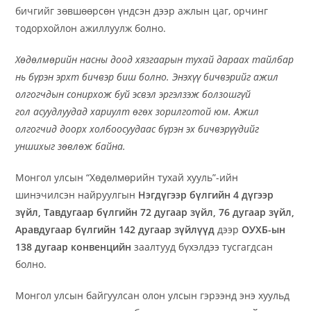
бичгийг зөвшөөрсөн үндсэн дээр ажлын цаг, орчинг
тодорхойлон ажиллуулж болно.
Хөдөлмөрийн насны доод хязгаарын
тухай дараах тайлбар
нь
бүрэн эрхт бичвэр биш болно
. Энэхүү бичвэрийг ажил
олгогчдын сонирхож буй эсвэл эргэлзэж болзошгүй
гол
асуудлуудад хариулт өгөх
зорилготой юм. Ажил
олгогчид доорх холбоосуудаас бүрэн эх бичвэрүүдийг
уншихыг зөвлөж байна.
Монгол улсын “Хөдөлмөрийн тухай хууль”-ийн
шинэчилсэн найруулгын
Нэгдүгээр бүлгийн 4 дүгээр
зүйл, Тавдугаар бүлгийн 72 дугаар зүйл, 76 дугаар зүйл,
Аравдугаар бүлгийн 142 дугаар зүйлүүд
дээр
ОУХБ-ын
138 дугаар конвенцийн
заалтууд бүхэлдээ тусгагдсан
болно.
Монгол улсын байгуулсан олон улсын гэрээнд энэ хуульд