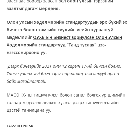
зааснаас өөрөөр заасан бол
олон улсын гэрээний
заалтыг дагаж мөрдөнө.
Олон улсын хөдөлмөрийн
стандартуудын
эрх бүхий эх
бичвэр болон хамгийн сүүлийн үеийн хураангуй
мэдээллийг
ОУХБ-ын
Бизнест зориулсан Олон Улсын
Хөдөлмөрийн
стандартууд
“
Танд туслая” цэс
-
нээс
сонирхоно уу
.
Дээрх бичвэрийг 2021 оны 12 сарын 17-нд бичсэн болно.
Таныг унших үед бага зэрэг өөрчлөлт, нэмэлтүүд орсон
байх магадлалтай.
МАОЭНХ-ны гишүүнчлэл болон санал болгох үр шимийн
талаар мэдээлэл авахыг хүсвэл дээрх гишүүнчлэлийн
цэстэй танилцана уу.
TAGS
:
HELPDESK