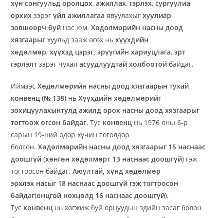
хүн
сонгуульд оролцох
,
ажиллах
,
гэрлэх
,
сургуулиа
орхих
зэрэг
үйл ажиллагаа
явуулахыг
хуулиар
зөвшөөрч буй
нас юм.
Хөдөлмөрийн насны доод
хязгаарыг
хуульд зааж өгөх нь
хүүхдийн
хөдөлмөр
,
хүүхэд цэрэг,
эрүүгийн хариуцлага
,
эрт
гэрлэлт
зэрэг чухал
асуудлуудтай холбоотой
байдаг.
Иймээс
Хөдөлмөрийн насны доод хязгаарын тухай
конвенц (№ 138)
нь
Хүүхдийн хөдөлмөрийг
зохицуулахын
тулд
ажилд орох
насны доод хязгаарыг
тогтоож өгсөн байдаг.
Тус
конвенц
нь 1976 оны 6-р
сарын 19-ний өдөр хүчин төгөлдөр
болсон.
Хөдөлмөрийн насны доод хязгаарыг
15 наснаас
доошгүй
(
хөнгөн хөдөлмөрт 13 наснаас доошгүй
) гэж
тогтоосон байдаг.
Аюултай,
хүнд хөдөлмөр
эрхлэх
насыг 18 наснаас доошгүй гэж тогтоосон
байдаг
(
онцгой нөхцөлд 16 наснаас доошгүй
).
Тус
конвенц
нь хөгжиж буй орнуудын эдийн засаг болон