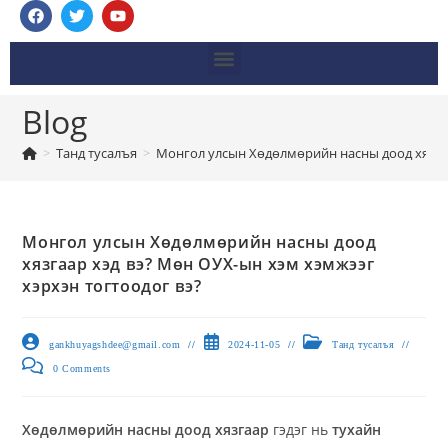
Blog
>
Танд тусалъя
>
Монгол улсын Хөдөлмөрийн насны доод хязгаа
Монгол улсын Хөдөлмөрийн насны доод
хязгаар хэд вэ? Мөн ОУХ-ын хэм хэмжээг
хэрхэн тогтоодог вэ?
gankhuyagshdee@gmail.com
2024-11-05
Танд тусалъя
0 Comments
Хөдөлмөрийн насны доод хязгаар
гэдэг нь
тухайн