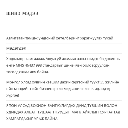
ШИНЭ МЭДЭЭ
Авлигатай тэмцэх үндэсний хөтөлбөрийг хэрэгжүүлэх тухай
МЭДЭГДЭЛ
Хөдөлмөр хамгаалал, Аюулгүй ажиллагааны тэмдэг ба дохионы
өнгө MNS 4643:1998 стандартыг шинэчлэн боловсруулсан
төсөлд санал авч байна.
Монгол Улсад хувийн хэвшил дахин сэргэсний түүхт 35 жилийн
ойн мэндийг нийт бизнес эрхлэгчид, ажил олгогчид, эздэд
хүргэе!
ЯПОН УЛСАД ЗОХИОН БАЙГУУЛАГДАХ ДУНД ТҮВШИН БОЛОН
УДИРДАХ АЛБАН ТУШААЛТНУУДЫН МАНЛАЙЛЛЫН СУРГАЛТАД
ХАМРАГДАХЫГ УРЬЖ БАЙНА.