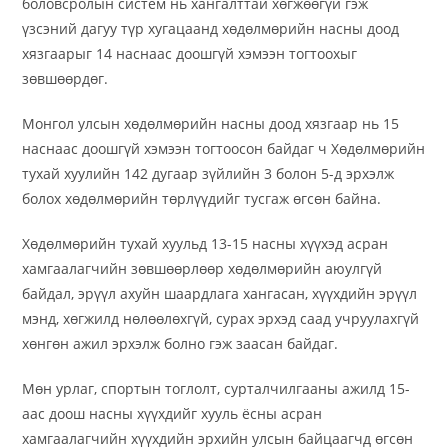
боловсролын систем нь хангалттай хөгжөөгүй гэж
үзсэний дагуу түр хугацаанд хөдөлмөрийн насны доод
хязгаарыг 14 наснаас доошгүй хэмээн тогтоохыг
зөвшөөрдөг.
Монгол улсын хөдөлмөрийн насны доод хязгаар нь 15
наснаас доошгүй хэмээн тогтоосон байдаг ч Хөдөлмөрийн
тухай хуулийн 142 дугаар зүйлийн 3 болон 5-д эрхэлж
болох хөдөлмөрийн төрлүүдийг тусгаж өгсөн байна.
Хөдөлмөрийн тухай хуульд 13-15 насны хүүхэд асран
хамгаалагчийн зөвшөөрлөөр хөдөлмөрийн аюулгүй
байдал, эрүүл ахуйн шаардлага хангасан, хүүхдийн эрүүл
мэнд, хөгжилд нөлөөлөхгүй, сурах эрхэд саад учруулахгүй
хөнгөн ажил эрхэлж болно гэж заасан байдаг.
Мөн урлаг, спортын тоглолт, сурталчилгааны ажилд 15-
аас доош насны хүүхдийг хууль ёсны асран
хамгаалагчийн хүүхдийн эрхийн улсын байцаагчд өгсөн