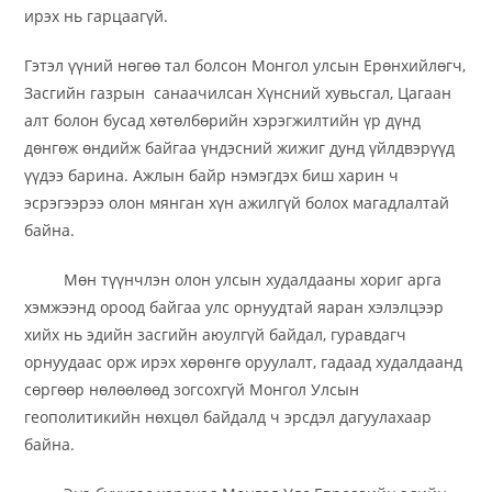
ирэх нь гарцаагүй.
Гэтэл үүний нөгөө тал болсон Монгол улсын Ерөнхийлөгч,
Засгийн газрын санаачилсан Хүнсний хувьсгал, Цагаан
алт болон бусад хөтөлбөрийн хэрэгжилтийн үр дүнд
дөнгөж өндийж байгаа үндэсний жижиг дунд үйлдвэрүүд
үүдээ барина. Ажлын байр нэмэгдэх биш харин ч
эсрэгээрээ олон мянган хүн ажилгүй болох магадлалтай
байна.
Мөн түүнчлэн олон улсын худалдааны хориг арга
хэмжээнд ороод байгаа улс орнуудтай яаран хэлэлцээр
хийх нь эдийн засгийн аюулгүй байдал, гуравдагч
орнуудаас орж ирэх хөрөнгө оруулалт, гадаад худалдаанд
сөргөөр нөлөөлөөд зогсохгүй Монгол Улсын
геополитикийн нөхцөл байдалд ч эрсдэл дагуулахаар
байна.