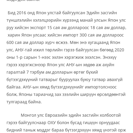
Бид 2016 онд Япон улстай байгуулсан Эдийн засгийн
түншлэлийн хэлэлцээрийн хүрээнд манай улсын Япон улс
руу хийсэн экспорт 15 сая ам доллароос 18 сая ам доллар,
харин Япон улсаас хийсэн импорт 300 сая ам доллароос
600 сая ам доллар хүрч өсжээ. Мөн энэ хугацаанд Япон
улс, АНУ-тай ижил төрлийн гэрээ байгуулсан бөгөөд 2020
оны 1-р сарын 1-нээс эхлэн хэрэгжиж эхэлсэн. Энэхүү
гэрээ хэрэгжсэнээр Япон улс АНУ-ын хөдөө аж ахуйн
гаралтай 7 тэрбум ам.долларын өртөг бүхий
бүтээгдэхүүний татварыг бууруулах буюу татвар авахгүй
байгаа. АНУ-ын хямд бүтээгдэхүүнийг импортолсноос
болж, Японы тариачид зах зээлийн ширүүн өрсөлдөөнтэй
тулгараад байна.
Монгол улс Евроазийн эдийн засгийн холбоотой
гэрээ байгуулснаар ОХУ болон бусад гишүүн орнуудаас
бидний таньж мэддэг бараа бүтээгдэхүүн хямд үнэтэй орж