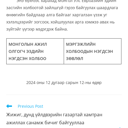
Энэ бүхнээс харахад Монгол Улс Евроазийн эдийн
засгийн холбоотой зайлшгүй гэрээ байгуулах шаардлага
өнөөгийн байдлаар алга байгааг харгалзан үзэж уг
хэлэлцээрийг зогсоох, хойшлуулах арга хэмжээ авах нь
зүйтэйг үүгээр мэдэгдэж байна.
МОНГОЛЫН АЖИЛ
МЭРГЭЖЛИЙН
ОЛГОГЧ ЭЗДИЙН
ХОЛБООДЫН НЭГДСЭН
НЭГДСЭН ХОЛБОО
ЗӨВЛӨЛ
2024 оны 12 дугаар сарын 12-ны өдөр
Previous Post
Жижиг, дунд үйлдвэрийн газартай xамтран
ажиллах санамж бичиг байгууллаа