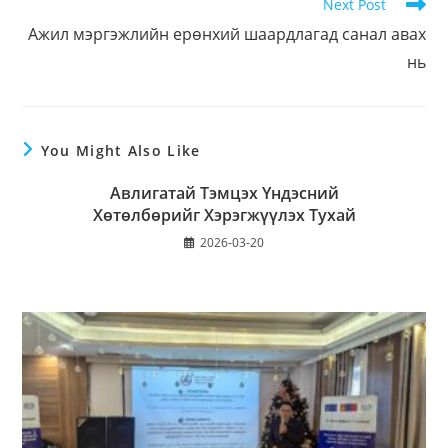
Next Post
Ажил мэргэжлийн ерөнхий шаардлагад санал авах
нь
You Might Also Like
Авлигатай Тэмцэх Үндэсний
Хөтөлбөрийг Хэрэгжүүлэх Тухай
2026-03-20