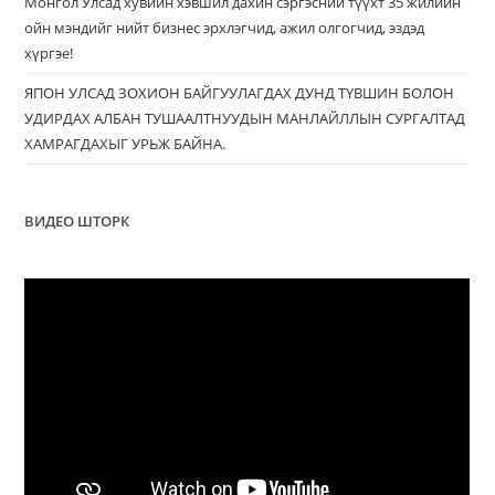
Монгол Улсад хувийн хэвшил дахин сэргэсний түүхт 35 жилийн
ойн мэндийг нийт бизнес эрхлэгчид, ажил олгогчид, эздэд
хүргэе!
ЯПОН УЛСАД ЗОХИОН БАЙГУУЛАГДАХ ДУНД ТҮВШИН БОЛОН
УДИРДАХ АЛБАН ТУШААЛТНУУДЫН МАНЛАЙЛЛЫН СУРГАЛТАД
ХАМРАГДАХЫГ УРЬЖ БАЙНА.
ВИДЕО ШТОРК