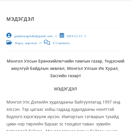
МЭДЭГДЭЛ
gankhuyagshdee@gmail.com
2024-12-13
Мэдээ, мэдээлэл
0 Comments
Монгол Улсын Ерөнхийлөгчийн тамгын газар, Үндэсний
аюулгүй байдлын зөвлөл, Монгол Улсын Их Хурал,
Засгийн газарт
МЭДЭГДЭЛ
Монгол Улс Дэлхийн худалдааны байгууллагад 1997 онд
элссэн. Тэр цагаас хойш гадаад худалдааны нээлттэй
бодлого хэрэгжүүлж ирсэн. Импортын татварын тухайд
цөөн нэр төрлийн барааг эс тооцвол таван хувийн