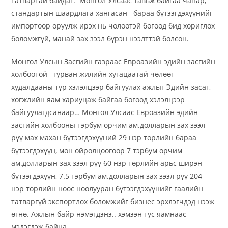
татвартай байдаг. Монгол Улсаас тавьж байгаа чанар,
стандартын шаардлага хангасан бараа бүтээгдэхүүнийг
импортоор оруулж ирэх нь чөлөөтэй бөгөөд бид хориглох
боломжгүй, манай зах зээл бүрэн нээлттэй болсон.
Монгол Улсын Засгийн газраас Евроазийн эдийн засгийн
холбоотой гурван жилийн хугацаатай чөлөөт
худалдааны түр хэлэлцээр байгуулах ажлыг Эдийн засаг,
хөгжлийн яам хариуцаж байгаа бөгөөд хэлэлцээр
байгуулагдсанаар… Монгол Улсаас Евроазийн эдийн
засгийн холбооны тэрбум орчим ам.долларын зах зээл
рүү мах махан бүтээгдэхүүний 29 нэр төрлийн бараа
бүтээгдэхүүн, мөн ойролцоогоор 7 тэрбум орчим
ам.долларын зах зээл рүү 60 нэр төрлийн арьс ширэн
бүтээгдэхүүн, 7.5 тэрбум ам.долларын зах зээл рүү 204
нэр төрлийн ноос ноолууран бүтээгдэхүүнийг гаалийн
татваргүй экспортлох боломжийг бизнес эрхлэгчдэд нээж
өгнө. Ажлын байр нэмэгдэнэ.. хэмээн тус яамнаас
мэдэгдэж байна.