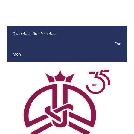
Монголын Ажил Олгогч Эздийн
Нэгдсэн Холбоо
Эзэн баян бол Улс баян
Eng
Mon