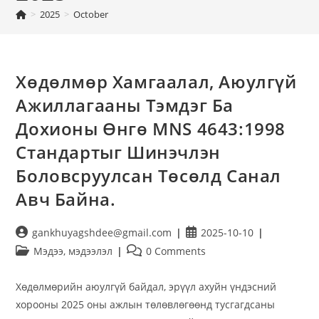
>
2025
>
October
Хөдөлмөр Хамгаалал, Аюулгүй
Ажиллагааны Тэмдэг Ба
Дохионы Өнгө MNS 4643:1998
Стандартыг Шинэчлэн
Боловсруулсан Төсөлд Санал
Авч Байна.
gankhuyagshdee@gmail.com
2025-10-10
Мэдээ, мэдээлэл
0 Comments
Хөдөлмөрийн аюулгүй байдал, эрүүл ахуйн үндэсний
хорооны 2025 оны ажлын төлөвлөгөөнд тусгагдсаны