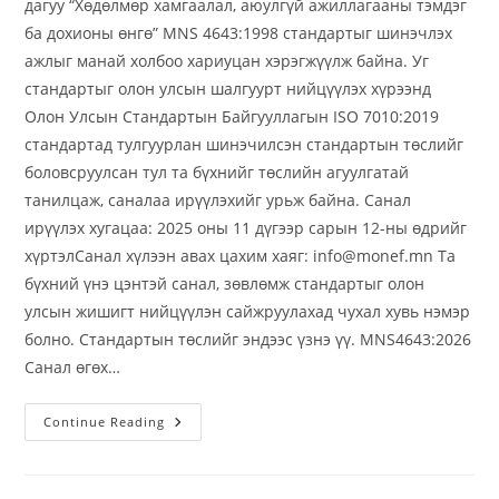
дагуу “Хөдөлмөр хамгаалал, аюулгүй ажиллагааны тэмдэг
ба дохионы өнгө” MNS 4643:1998 стандартыг шинэчлэх
ажлыг манай холбоо хариуцан хэрэгжүүлж байна. Уг
стандартыг олон улсын шалгуурт нийцүүлэх хүрээнд
Олон Улсын Стандартын Байгууллагын ISO 7010:2019
стандартад тулгуурлан шинэчилсэн стандартын төслийг
боловсруулсан тул та бүхнийг төслийн агуулгатай
танилцаж, саналаа ирүүлэхийг урьж байна. Санал
ирүүлэх хугацаа: 2025 оны 11 дүгээр сарын 12-ны өдрийг
хүртэлСанал хүлээн авах цахим хаяг: info@monef.mn Та
бүхний үнэ цэнтэй санал, зөвлөмж стандартыг олон
улсын жишигт нийцүүлэн сайжруулахад чухал хувь нэмэр
болно. Стандартын төслийг эндээс үзнэ үү. MNS4643:2026
Санал өгөх…
Continue Reading