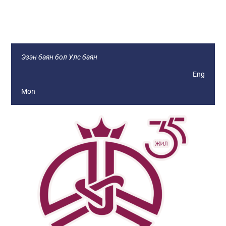
Монголын Ажил Олгогч Эздийн
Нэгдсэн Холбоо
Эзэн баян бол Улс баян
Eng
Mon