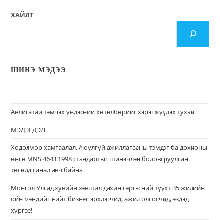
ХАЙЛТ
ШИНЭ МЭДЭЭ
Авлигатай тэмцэх үндэсний хөтөлбөрийг хэрэгжүүлэх тухай
МЭДЭГДЭЛ
Хөдөлмөр хамгаалал, Аюулгүй ажиллагааны тэмдэг ба дохионы
өнгө MNS 4643:1998 стандартыг шинэчлэн боловсруулсан
төсөлд санал авч байна.
Монгол Улсад хувийн хэвшил дахин сэргэсний түүхт 35 жилийн
ойн мэндийг нийт бизнес эрхлэгчид, ажил олгогчид, эздэд
хүргэе!